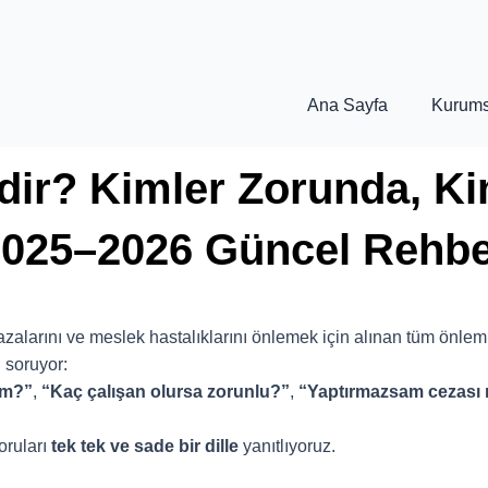
Ana Sayfa
Kurums
edir? Kimler Zorunda, Ki
2025–2026 Güncel Rehbe
kazalarını ve meslek hastalıklarını önlemek için alınan tüm önleml
 soruyor:
ım?”
,
“Kaç çalışan olursa zorunlu?”
,
“Yaptırmazsam cezası
soruları
tek tek ve sade bir dille
yanıtlıyoruz.