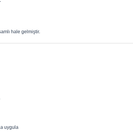
r
mlı hale gelmiştir.
a
da uygula