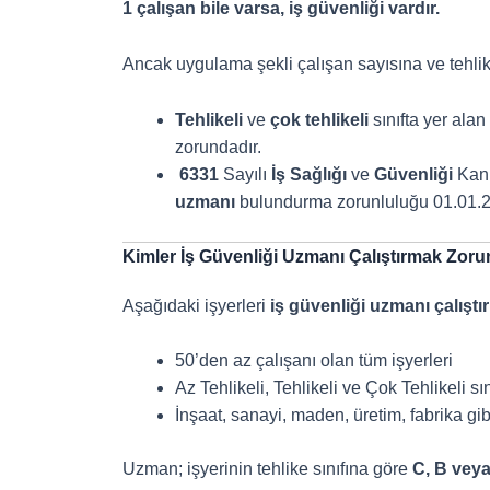
1 çalışan bile varsa, iş güvenliği vardır.
Ancak uygulama şekli çalışan sayısına ve tehlike
Tehlikeli
ve
çok tehlikeli
sınıfta yer alan
zorundadır.
6331
Sayılı
İş
Sağlığı
ve
Güvenliği
Kanu
uzmanı
bulundurma zorunluluğu 01.01.202
Kimler İş Güvenliği Uzmanı Çalıştırmak Zor
Aşağıdaki işyerleri
iş güvenliği uzmanı çalışt
50’den az çalışanı olan tüm işyerleri
Az Tehlikeli, Tehlikeli ve Çok Tehlikeli sın
İnşaat, sanayi, maden, üretim, fabrika gib
Uzman; işyerinin tehlike sınıfına göre
C, B veya 