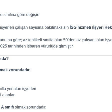
 sınıfına göre değişir:
 işyerleri çalışan sayısına bakılmaksızın
İSG hizmeti
(
İşyeri He
nu’na göre; az tehlikeli sınıfta olan 50’den az çalışanı olan işy
5 tarihinden itibaren yürürlüğe girmiştir.
unda?
ırmak zorundadır
:
ıfta yer alan işyerleri
i alanlar
A sınıfı
olmak zorundadır.