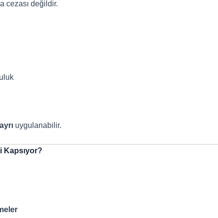
 cezası değildir.
uluk
ayrı
uygulanabilir.
ri Kapsıyor?
tmeler