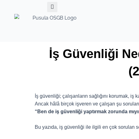
Search
İçeriğe
Yazı
atla
dolaşımı
İş Güvenliği N
(
İş güvenliği; çalışanların sağlığını korumak, iş 
Ancak hâlâ birçok işveren ve çalışan şu soruları
“Ben de iş güvenliği yaptırmak zorunda mıy
Bu yazıda, iş güvenliği ile ilgili en çok sorulan 